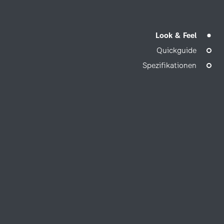
r Marke ZDF einen
htigt werden,
Look & Feel
Möglichkeit
Quickguide
Spezifikationen